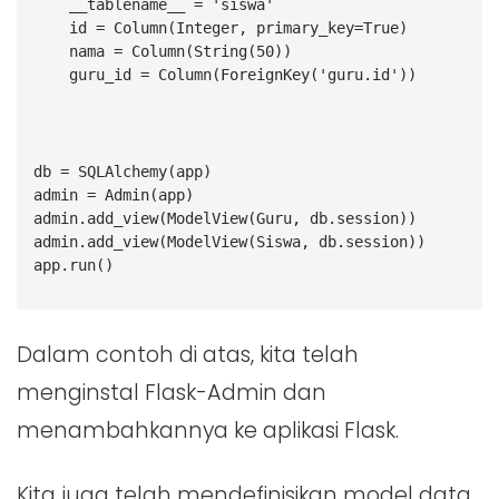
    __tablename__ = 'siswa'
    id = Column(Integer, primary_key=True)
    nama = Column(String(50))
    guru_id = Column(ForeignKey('guru.id'))
db = SQLAlchemy(app)
admin = Admin(app)
admin.add_view(ModelView(Guru, db.session))
admin.add_view(ModelView(Siswa, db.session))
app.run()
Dalam contoh di atas, kita telah
menginstal Flask-Admin dan
menambahkannya ke aplikasi Flask.
Kita juga telah mendefinisikan model data