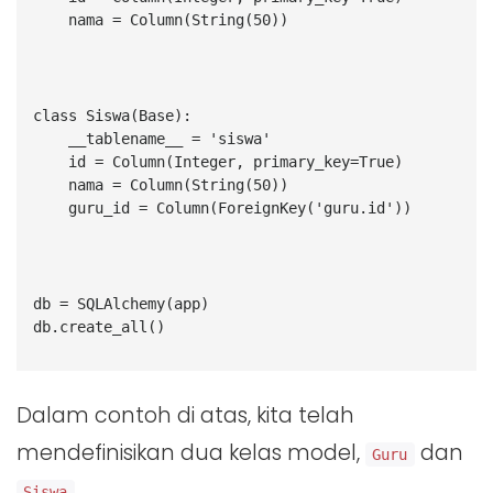
    nama = Column(String(50))
class Siswa(Base):
    __tablename__ = 'siswa'
    id = Column(Integer, primary_key=True)
    nama = Column(String(50))
    guru_id = Column(ForeignKey('guru.id'))
db = SQLAlchemy(app)
db.create_all()
Dalam contoh di atas, kita telah
mendefinisikan dua kelas model,
dan
Guru
.
Siswa