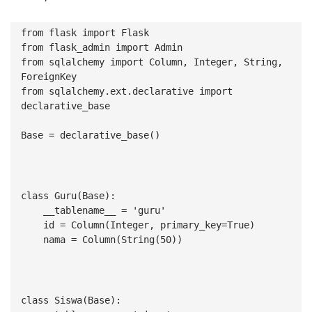
from flask import Flask
from flask_admin import Admin
from sqlalchemy import Column, Integer, String, 
ForeignKey
from sqlalchemy.ext.declarative import 
declarative_base
Base = declarative_base()
class Guru(Base):
    __tablename__ = 'guru'
    id = Column(Integer, primary_key=True)
    nama = Column(String(50))
class Siswa(Base):