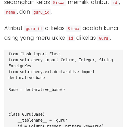
sedangkan kelas
memiliki atribut
,
Siswa
id
, dan
.
nama
guru_id
Atribut
di kelas
adalah kunci
guru_id
Siswa
asing yang merujuk ke
di kelas
.
id
Guru
from flask import Flask
from sqlalchemy import Column, Integer, String, 
ForeignKey
from sqlalchemy.ext.declarative import 
declarative_base
Base = declarative_base()
class Guru(Base):
    __tablename__ = 'guru'
    id = Column(Integer, primary_key=True)