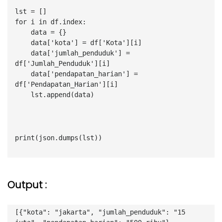
lst = []
for i in df.index:
    data = {}
    data['kota'] = df['Kota'][i]
    data['jumlah_penduduk'] = 
df['Jumlah_Penduduk'][i]
    data['pendapatan_harian'] = 
df['Pendapatan_Harian'][i]
    lst.append(data)
print(json.dumps(lst))
Output :
[{"kota": "jakarta", "jumlah_penduduk": "15 