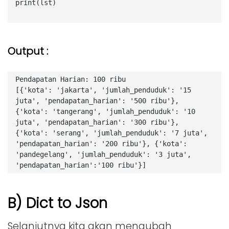
print(lst)
Output :
Pendapatan Harian: 100 ribu
[{'kota': 'jakarta', 'jumlah_penduduk': '15 
juta', 'pendapatan_harian': '500 ribu'}, 
{'kota': 'tangerang', 'jumlah_penduduk': '10 
juta', 'pendapatan_harian': '300 ribu'}, 
{'kota': 'serang', 'jumlah_penduduk': '7 juta', 
'pendapatan_harian': '200 ribu'}, {'kota': 
'pandegelang', 'jumlah_penduduk': '3 juta', 
'pendapatan_harian':'100 ribu'}]
B) Dict to Json
Selanjutnya kita akan mengubah