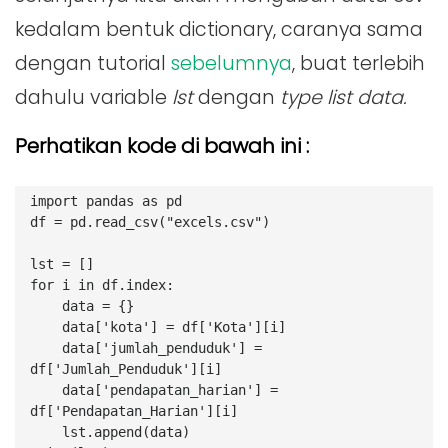
kedalam bentuk dictionary, caranya sama
dengan tutorial
sebelumnya
, buat terlebih
dahulu variable
lst
dengan
type list data.
Perhatikan kode di bawah ini :
import pandas as pd
df = pd.read_csv("excels.csv")
lst = []
for i in df.index:
    data = {}
    data['kota'] = df['Kota'][i]
    data['jumlah_penduduk'] = 
df['Jumlah_Penduduk'][i]
    data['pendapatan_harian'] = 
df['Pendapatan_Harian'][i]
    lst.append(data)