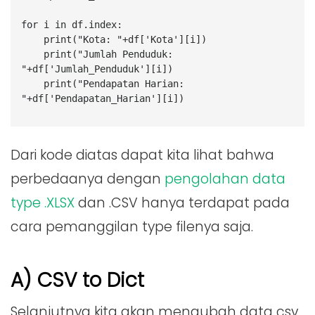
for i in df.index:
    print("Kota: "+df['Kota'][i])
    print("Jumlah Penduduk: 
"+df['Jumlah_Penduduk'][i])
    print("Pendapatan Harian: 
"+df['Pendapatan_Harian'][i])
Dari kode diatas dapat kita lihat bahwa
perbedaanya dengan
pengolahan data
type .XLSX
dan .CSV hanya terdapat pada
cara pemanggilan type filenya saja.
A) CSV to Dict
Selanjutnya kita akan mengubah data csv