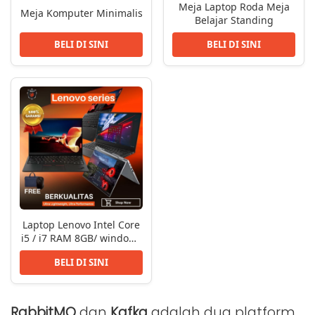
Meja Laptop Roda Meja
Meja Komputer Minimalis
Belajar Standing
BELI DI SINI
BELI DI SINI
Laptop Lenovo Intel Core
i5 / i7 RAM 8GB/ windows
10 / 11
BELI DI SINI
RabbitMQ
dan
Kafka
adalah dua platform