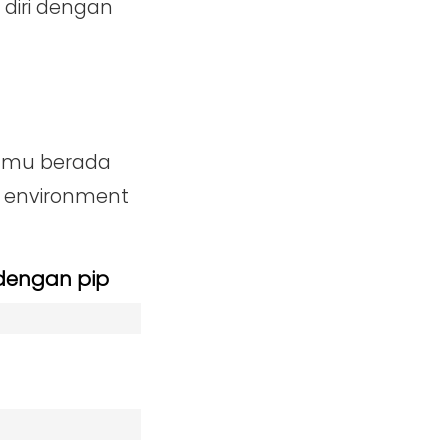
diri dengan
kamu berada
n environment
dengan pip