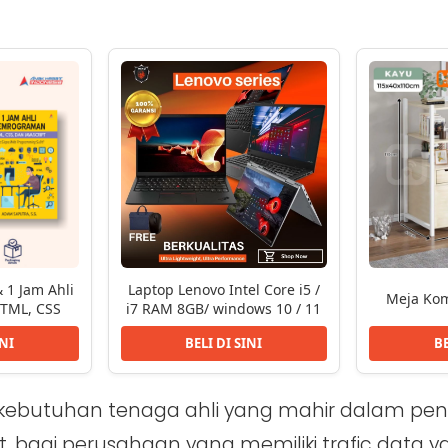
 1 Jam Ahli
Laptop Lenovo Intel Core i5 /
Meja Kom
TML, CSS
i7 RAM 8GB/ windows 10 / 11
INI
BELI DI SINI
BE
i kebutuhan tenaga ahli yang mahir dalam pe
, bagi perusahaan yang memiliki trafic data y