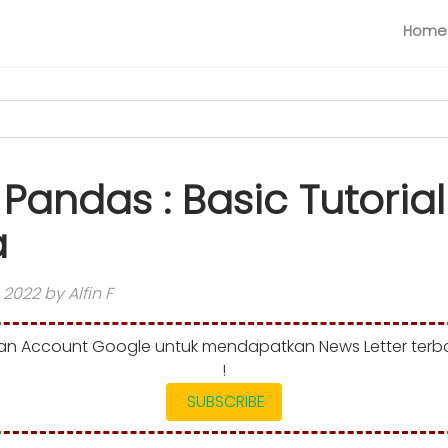
Home
Pandas : Basic Tutorial
a
 2022 by Alfin F
n Account Google untuk mendapatkan News Letter terba
!
SUBSCRIBE