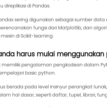
 direplikasi di Pandas.
das sering digunakan sebagai sumber data anal
erencanakan fungsi dari Matplotlib, dan algor
esin di Scikit-learning.
anda harus mulai menggunakan 
ak memiliki pengalaman pengkodean dalam Py
mpelajari basic python.
us berada pada level insinyur perangkat lunak
am hal dasar, seperti daftar, tupel, librari, fungs