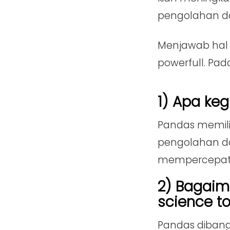
pengolahan da
Menjawab hal 
powerfull. Pada
1) Apa ke
Pandas memili
pengolahan d
mempercepat p
2) Bagaim
science too
Pandas dibang