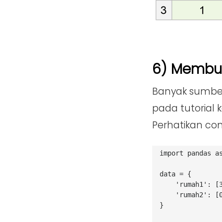
6) Membu
Banyak sumber
pada tutorial 
Perhatikan con
import pandas a
data = {
    'rumah1':
    'rumah2':
}