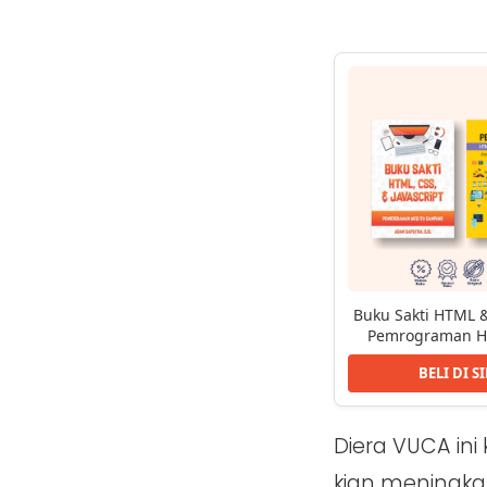
Buku Sakti HTML &
Pemrograman H
BELI DI S
Diera VUCA in
kian meningkat