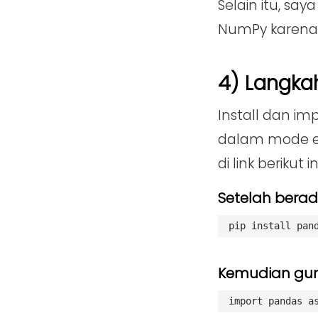
Selain itu, s
NumPy karena 
4) Langka
Install dan i
dalam mode en
di link berikut in
Setelah bera
pip install pan
Kemudian gun
import pandas a