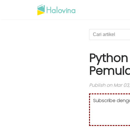
Python 
Pemul
Publish on Mar 03,
Subscribe denga