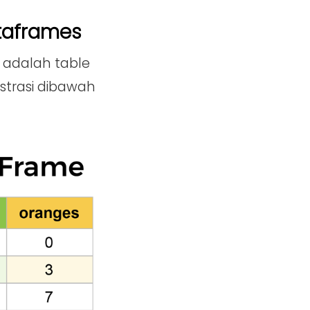
ataframes
 adalah table
ustrasi dibawah