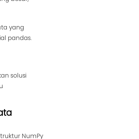
ata yang
ial pandas.
n solusi
u
ata
struktur NumPy