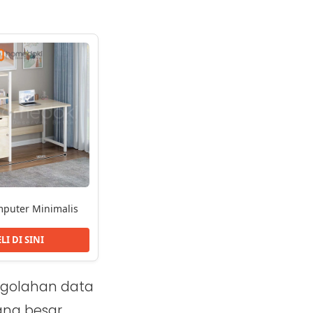
puter Minimalis
LI DI SINI
ngolahan data
ang besar,