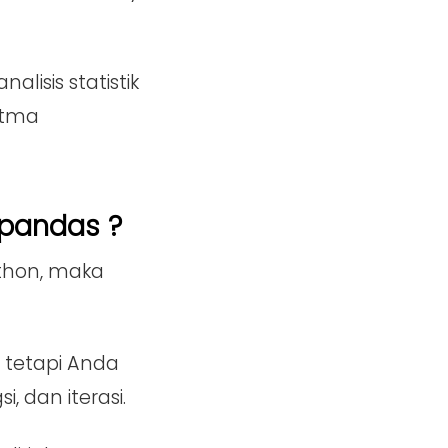
isis statistik
itma
pandas ?
thon, maka
, tetapi Anda
i, dan iterasi.