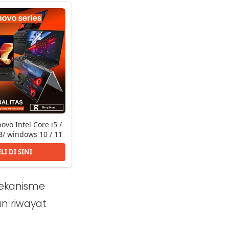
ovo Intel Core i5 /
/ windows 10 / 11
LI DI SINI
ekanisme
n riwayat