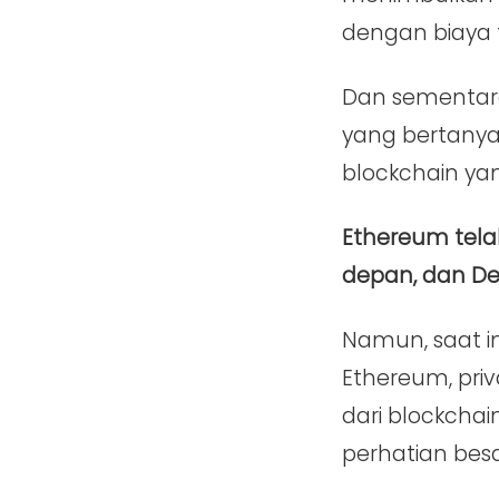
dengan biaya t
Dan sementar
yang bertany
blockchain ya
Ethereum tela
depan, dan De
Namun, saat in
Ethereum, pri
dari blockchai
perhatian besa