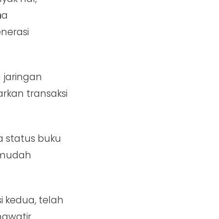
n
a
nerasi
 jaringan
kan transaksi
 status buku
a mudah
 kedua, telah
awatir