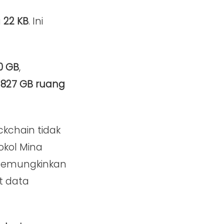
a
22 KB
. Ini
0 GB
,
 827 GB ruang
ckchain tidak
tokol Mina
 memungkinkan
t data