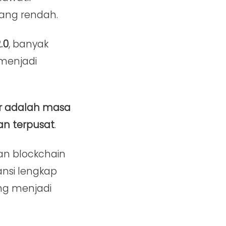
yang rendah.
.0
, banyak
menjadi
ar adalah masa
an terpusat
.
gan blockchain
ansi lengkap
ng menjadi