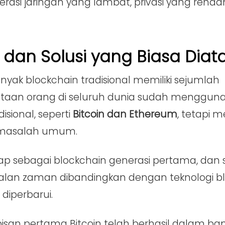
perasi jaringan yang lambat, privasi yang rend
dan Solusi yang Biasa Diata
yak blockchain tradisional memiliki sejumlah
taan orang di seluruh dunia sudah menggun
isional, seperti
Bitcoin dan Ethereum
, tetapi m
masalah umum.
p sebagai blockchain generasi pertama, dan s
alan zaman dibandingkan dengan teknologi b
 diperbarui.
san pertama Bitcoin telah berhasil dalam ban