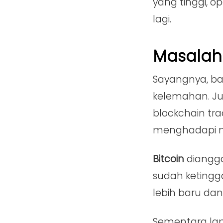
yang tinggi, o
lagi.
Masalah 
Sayangnya, ban
kelemahan. Ju
blockchain trad
menghadapi 
Bitcoin
diangga
sudah ketingg
lebih baru dan
Sementara lapi