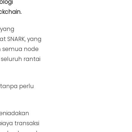
ologi
ckchain.
 yang
kat SNARK, yang
an semua node
seluruh rantai
 tanpa perlu
meniadakan
iaya transaksi