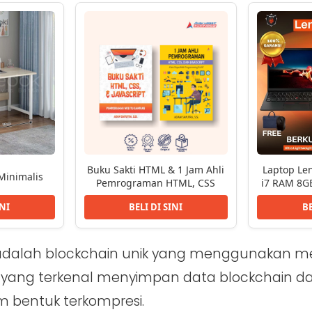
Buku Sakti HTML & 1 Jam Ahli
Laptop Len
Minimalis
Pemrograman HTML, CSS
i7 RAM 8GB
INI
BELI DI SINI
BE
adalah blockchain unik yang menggunakan m
 yang terkenal menyimpan data blockchain da
m bentuk terkompresi.