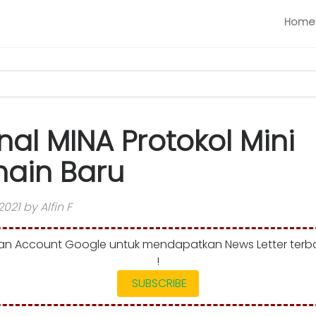
Home
al MINA Protokol Mini
hain Baru
2021 by Alfin F
n Account Google untuk mendapatkan News Letter terba
!
SUBSCRIBE