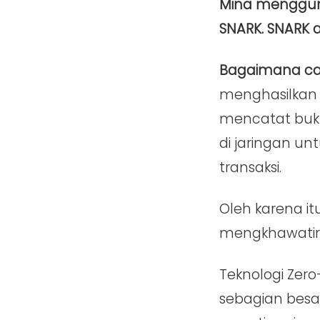
Mina mengguna
SNARK. SNARK a
Bagaimana car
menghasilkan b
mencatat bukt
di jaringan un
transaksi.
Oleh karena it
mengkhawatir
Teknologi Zer
sebagian besar