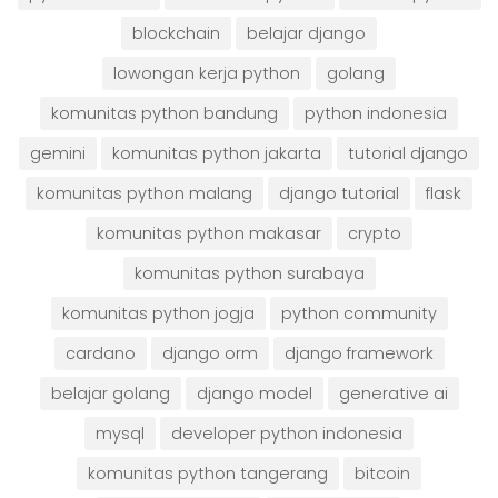
blockchain
belajar django
lowongan kerja python
golang
komunitas python bandung
python indonesia
gemini
komunitas python jakarta
tutorial django
komunitas python malang
django tutorial
flask
komunitas python makasar
crypto
komunitas python surabaya
komunitas python jogja
python community
cardano
django orm
django framework
belajar golang
django model
generative ai
mysql
developer python indonesia
komunitas python tangerang
bitcoin