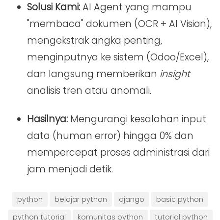
Solusi Kami:
AI Agent yang mampu
"membaca" dokumen (OCR + AI Vision),
mengekstrak angka penting,
menginputnya ke sistem (Odoo/Excel),
dan langsung memberikan
insight
analisis tren atau anomali.
Hasilnya:
Mengurangi kesalahan input
data (human error) hingga 0% dan
mempercepat proses administrasi dari
jam menjadi detik.
python
belajar python
django
basic python
python tutorial
komunitas python
tutorial python