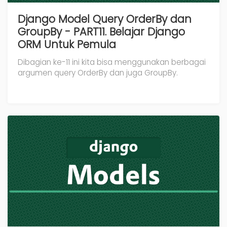
Django Model Query OrderBy dan
GroupBy - PART11. Belajar Django
ORM Untuk Pemula
Dibagian ke-11 ini kita bisa menggunakan berbagai
argumen query OrderBy dan juga GroupBy.