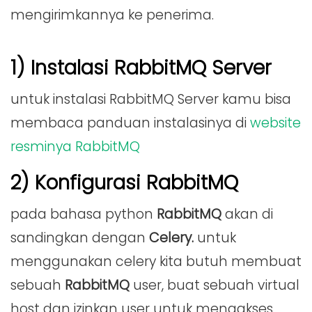
mengirimkannya ke penerima.
1) Instalasi RabbitMQ Server
untuk instalasi RabbitMQ Server kamu bisa
membaca panduan instalasinya di
website
resminya RabbitMQ
2) Konfigurasi RabbitMQ
pada bahasa python
RabbitMQ
akan di
sandingkan dengan
Celery.
untuk
menggunakan celery kita butuh membuat
sebuah
RabbitMQ
user, buat sebuah virtual
host dan izinkan user untuk mengakses