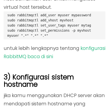
virtual host tersebut.
sudo rabbitmqctl add_user myuser mypassword
sudo rabbitmqctl add_vhost myvhost
sudo rabbitmqctl set_user_tags myuser mytag
sudo rabbitmqctl set_permissions -p myvhost 
myuser ".*" ".*" ".*"
untuk lebih lengkapnya tentang
konfigurasi
RabbitMQ baca di sini
3) Konfigurasi sistem
hostname
jika kamu menggunakan DHCP server akan
mendapati sistem hostname yang