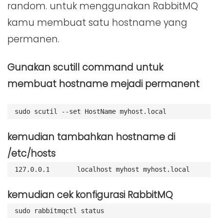
random. untuk menggunakan RabbitMQ
kamu membuat satu hostname yang
permanen.
Gunakan scutill command untuk
membuat hostname mejadi permanent
sudo scutil --set HostName myhost.local
kemudian tambahkan hostname di
/etc/hosts
127.0
.
0.1
localhost
myhost
myhost
.
local
kemudian cek konfigurasi RabbitMQ
sudo rabbitmqctl status