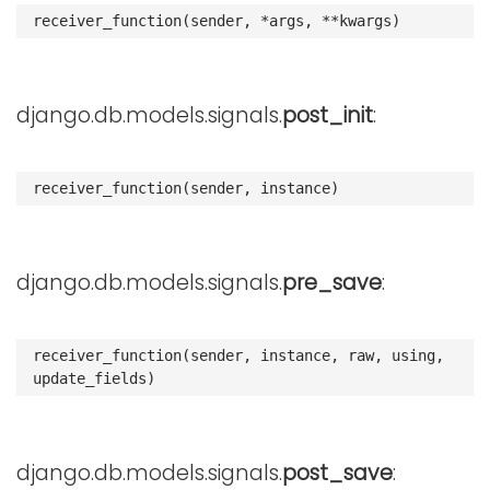
receiver_function
(
sender
,
*
args
,
**
kwargs
)
django.db.models.signals.
post_init
:
receiver_function
(
sender
,
instance
)
django.db.models.signals.
pre_save
:
receiver_function
(
sender
,
instance
,
raw
,
using
,
update_fields
)
django.db.models.signals.
post_save
: