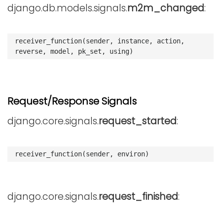
django.db.models.signals.
m2m_changed
:
receiver_function
(
sender
,
instance
,
action
,
reverse
,
model
,
pk_set
,
using
)
Request/Response Signals
django.core.signals.
request_started
:
receiver_function
(
sender
,
environ
)
django.core.signals.
request_finished
: