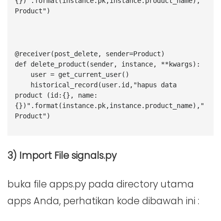
{})".format(instance.pk,instance.product_name),"
Product")
@receiver(post_delete, sender=Product)
def delete_product(sender, instance, **kwargs):
    user = get_current_user()
    historical_record(user.id,"hapus data 
product (id:{}, name:
{})".format(instance.pk,instance.product_name),"
Product")
3) Import File signals.py
buka file apps.py pada directory utama
apps Anda, perhatikan kode dibawah ini :