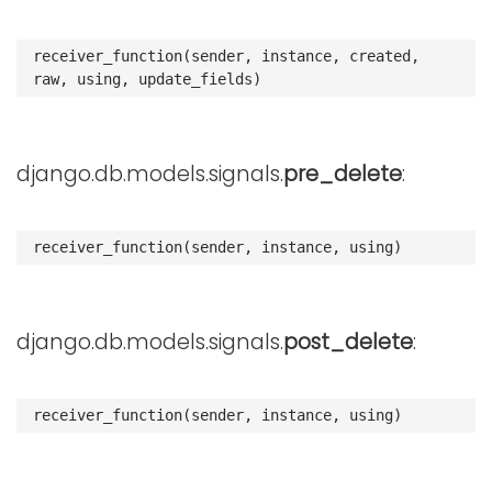
receiver_function
(
sender
,
instance
,
created
,
raw
,
using
,
update_fields
)
django.db.models.signals.
pre_delete
:
receiver_function
(
sender
,
instance
,
using
)
django.db.models.signals.
post_delete
:
receiver_function
(
sender
,
instance
,
using
)