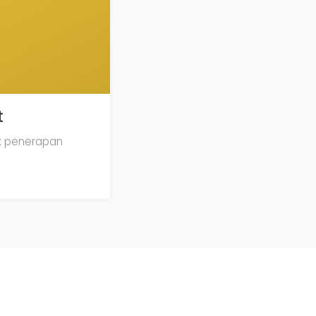
t
uk penerapan